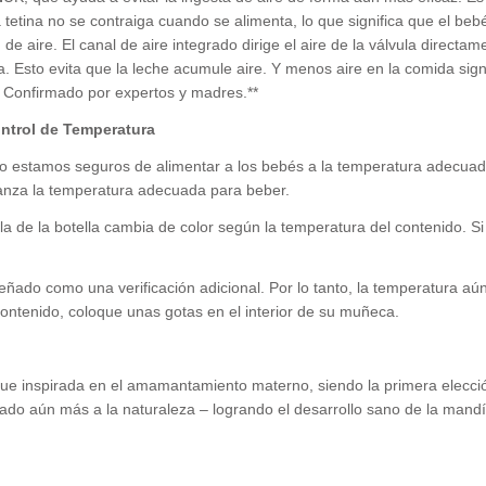
a tetina no se contraiga cuando se alimenta, lo que significa que el beb
de aire. El canal de aire integrado dirige el aire de la válvula directam
la. Esto evita que la leche acumule aire. Y menos aire en la comida sign
s. Confirmado por expertos y madres.**
ntrol de Temperatura
do estamos seguros de alimentar a los bebés a la temperatura adecua
anza la temperatura adecuada para beber.
a de la botella cambia de color según la temperatura del contenido. Si
ñado como una verificación adicional. Por lo tanto, la temperatura aú
 contenido, coloque unas gotas en el interior de su muñeca.
 fue inspirada en el amamantamiento materno, siendo la primera elecc
do aún más a la naturaleza – logrando el desarrollo sano de la mandí