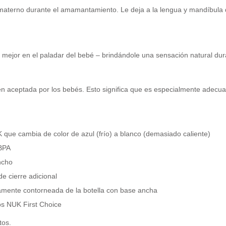
materno durante el amamantamiento. Le deja a la lengua y mandíbula d
a mejor en el paladar del bebé – brindándole una sensación natural dura
bien aceptada por los bebés. Esto significa que es especialmente ade
 que cambia de color de azul (frío) a blanco (demasiado caliente)
 BPA
ancho
e cierre adicional
eramente contorneada de la botella con base ancha
os NUK First Choice
tos.