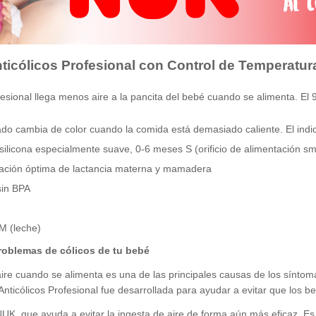
icólicos Profesional con Control de Temperatur
fesional llega menos aire a la pancita del bebé cuando se alimenta. El
ado cambia de color cuando la comida está demasiado caliente. El ind
silicona especialmente suave, 0-6 meses S (orificio de alimentación sm
nación óptima de lactancia materna y mamadera
sin BPA
 M (leche)
problemas de cólicos de tu bebé
aire cuando se alimenta es una de las principales causas de los síntom
ticólicos Profesional fue desarrollada para ayudar a evitar que los b
 NUK, que ayuda a evitar la ingesta de aire de forma aún más eficaz. 