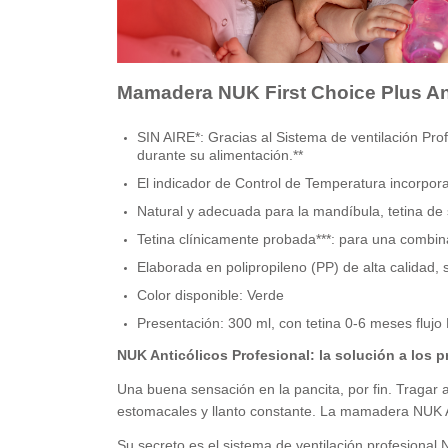
Mamadera NUK First Choice Plus Ant
SIN AIRE*: Gracias al Sistema de ventilación Pro
durante su alimentación.**
El indicador de Control de Temperatura incorpor
Natural y adecuada para la mandíbula, tetina de 
Tetina clínicamente probada***: para una combi
Elaborada en polipropileno (PP) de alta calidad, 
Color disponible: Verde
Presentación: 300 ml, con tetina 0-6 meses flujo
NUK Anticólicos Profesional: la solución a los 
Una buena sensación en la pancita, por fin. Tragar 
estomacales y llanto constante. La mamadera NUK An
Su secreto es el sistema de ventilación profesional