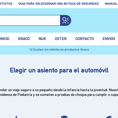
ATUITOS
GUIA PARA SELECCIONAR UNA BUTACA DE SEGURIDAD
MANUAL
INICIO
GRACO
NUK
OSTER
CONTACTO
ENVIOS
Comprá ANTES de las 12hs en AMBA y Recibí en el día con E3 LOGISTICA
Elegir un asiento para el automóvil
ndar un viaje seguro a su pequeño desde la infancia hasta la juventud. Nue
idense de Pediatría y se someten a pruebas de choque para cumplir o supe