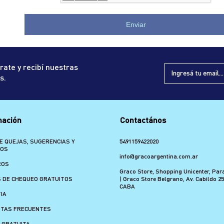
Enviar
rate y recibí nuestras
s.
mación
Contactános
E QUEJAS, SUGERENCIAS Y
5491159422020
MOS
info@gracoargentina.com.ar
ROS
Graco Store, Shopping Unicenter, Par
 DE CHEQUEO GRATUITOS
| Graco Store Belgrano, Av. Cabildo 25
CABA
IA
TAS FRECUENTES