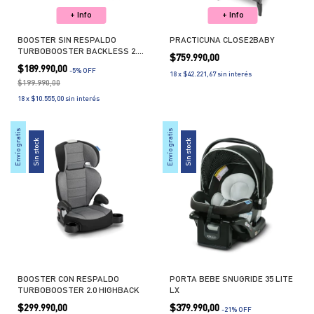
+ Info
+ Info
BOOSTER SIN RESPALDO
PRACTICUNA CLOSE2BABY
TURBOBOOSTER BACKLESS 2.0
$759.990,00
HOT WHEELS
$189.990,00
-
5
% OFF
18
x
$42.221,67
sin interés
$199.990,00
18
x
$10.555,00
sin interés
Envío gratis
Envío gratis
Sin stock
Sin stock
BOOSTER CON RESPALDO
PORTA BEBE SNUGRIDE 35 LITE
TURBOBOOSTER 2.0 HIGHBACK
LX
$299.990,00
$379.990,00
-
21
% OFF