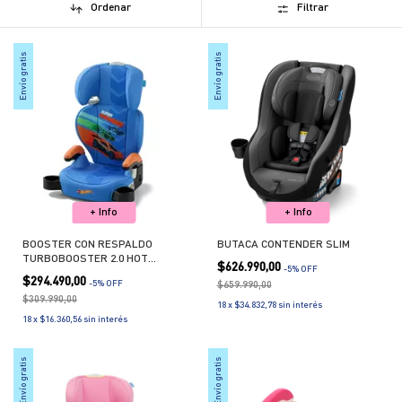
Ordenar
Filtrar
Envío gratis
Envío gratis
+ Info
+ Info
BOOSTER CON RESPALDO
BUTACA CONTENDER SLIM
TURBOBOOSTER 2.0 HOT
$626.990,00
-
5
% OFF
WHEELS
$294.490,00
-
5
% OFF
$659.990,00
$309.990,00
18
x
$34.832,78
sin interés
18
x
$16.360,56
sin interés
Envío gratis
Envío gratis