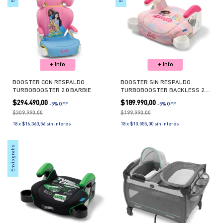
+ Info
+ Info
BOOSTER CON RESPALDO
BOOSTER SIN RESPALDO
TURBOBOOSTER 2.0 BARBIE
TURBOBOOSTER BACKLESS 2.0
BARBIE
$294.490,00
$189.990,00
-
5
% OFF
-
5
% OFF
$309.990,00
$199.990,00
18
x
$16.360,56
sin interés
18
x
$10.555,00
sin interés
Envío gratis