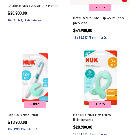
Chupete Nuk x2 Star 0-2 Meses
+ Info
$20.900,00
Botella Mini-Me Flip 450ml con
18
x
$1.161,11
sin interés
pico 2 en 1
$41.900,00
18
x
$2.327,78
sin interés
+ Info
+ Info
Cepillo Dental Nuk
Mordillo Nuk Pez Extra-
Refrigerante
$13.900,00
$20.900,00
18
x
$772,22
sin interés
18
x
$1.161,11
sin interés