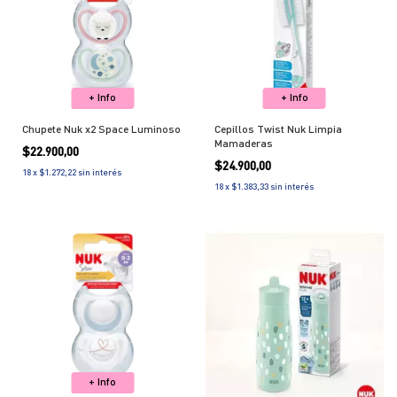
+ Info
+ Info
Chupete Nuk x2 Space Luminoso
Cepillos Twist Nuk Limpia
Mamaderas
$22.900,00
$24.900,00
18
x
$1.272,22
sin interés
18
x
$1.383,33
sin interés
+ Info