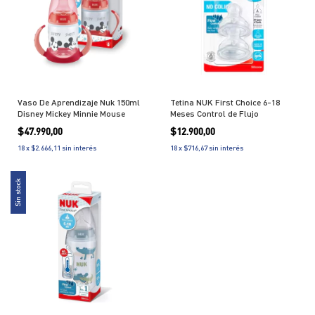
Vaso De Aprendizaje Nuk 150ml
Tetina NUK First Choice 6-18
Disney Mickey Minnie Mouse
Meses Control de Flujo
$47.990,00
$12.900,00
18
x
$2.666,11
sin interés
18
x
$716,67
sin interés
Sin stock