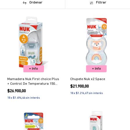
Ordenar
Filtrar
+ Info
+ Info
Mamadera Nuk First choice Plus
Chupete Nuk x2 Space
+ Control De Temperatura 150Ml
$21.900,00
Cocodrilo
$26.900,00
18
x
$1.216,67
sin interés
18
x
$1.494,44
sin interés