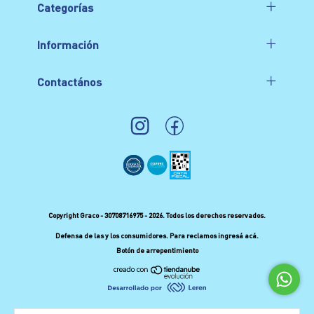
Categorías
Información
Contactános
Copyright Graco - 30708716975 - 2026. Todos los derechos reservados.
Defensa de las y los consumidores. Para reclamos
ingresá acá.
Botón de arrepentimiento