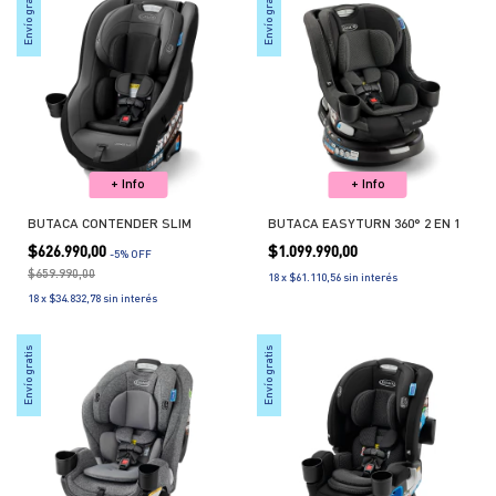
Envío gratis
Envío gratis
+ Info
+ Info
BUTACA CONTENDER SLIM
BUTACA EASYTURN 360° 2 EN 1
$626.990,00
$1.099.990,00
-
5
% OFF
$659.990,00
18
x
$61.110,56
sin interés
18
x
$34.832,78
sin interés
Envío gratis
Envío gratis