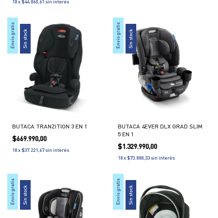
18
x
$44.860,61
sin interés
Envío gratis
Envío gratis
Sin stock
Sin stock
BUTACA TRANZITION 3 EN 1
BUTACA 4EVER DLX GRAD SLIM
5 EN 1
$669.990,00
$1.329.990,00
18
x
$37.221,67
sin interés
18
x
$73.888,33
sin interés
Envío gratis
Envío gratis
Sin stock
Sin stock