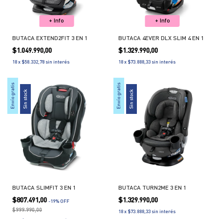
+ Info
+ Info
BUTACA EXTEND2FIT 3 EN 1
BUTACA 4EVER DLX SLIM 4 EN 1
$1.049.990,00
$1.329.990,00
18
x
$58.332,78
sin interés
18
x
$73.888,33
sin interés
Envío gratis
Envío gratis
Sin stock
Sin stock
BUTACA SLIMFIT 3 EN 1
BUTACA TURN2ME 3 EN 1
$807.491,00
$1.329.990,00
-
19
% OFF
$999.990,00
18
x
$73.888,33
sin interés