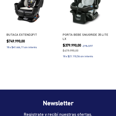
BUTACA EXTEND2FIT
PORTA BEBE SNUGRIDE 35 LITE
LX
$749.990,00
$379.990,00
-
21
% OFF
18
x
$41.666,11
sin interés
$479.990,00
18
x
$21.110,56
sin interés
Newsletter
Registrate y recibí nuestras ofertas.