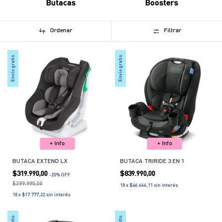
Butacas
Boosters
Ordenar
Filtrar
Envío gratis
Envío gratis
+ Info
+ Info
BUTACA EXTEND LX
BUTACA TRIRIDE 3 EN 1
$319.990,00
$839.990,00
-
20
% OFF
$399.990,00
18
x
$46.666,11
sin interés
18
x
$17.777,22
sin interés