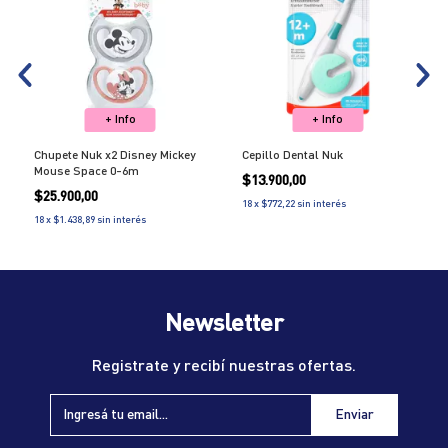
+ Info
+ Info
Chupete Nuk x2 Disney Mickey
Cepillo Dental Nuk
Mouse Space 0-6m
$13.900,00
$25.900,00
18
x
$772,22
sin interés
18
x
$1.438,89
sin interés
Newsletter
Registrate y recibí nuestras ofertas.