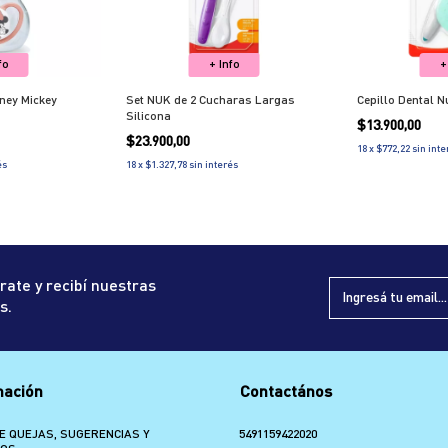
fo
+ Info
+
ney Mickey
Set NUK de 2 Cucharas Largas
Cepillo Dental N
Silicona
$13.900,00
$23.900,00
18
x
$772,22
sin inte
és
18
x
$1.327,78
sin interés
rate y recibí nuestras
s.
mación
Contactános
E QUEJAS, SUGERENCIAS Y
5491159422020