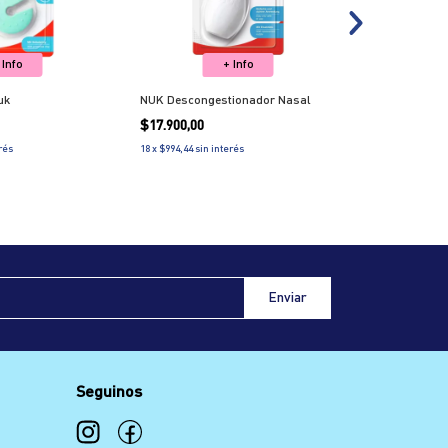
 Info
+ Info
uk
NUK Descongestionador Nasal
Mordillo Nuk 
Refrigerante
$17.900,00
$20.900,00
rés
18
x
$994,44
sin interés
18
x
$1.161,11
sin
Seguinos