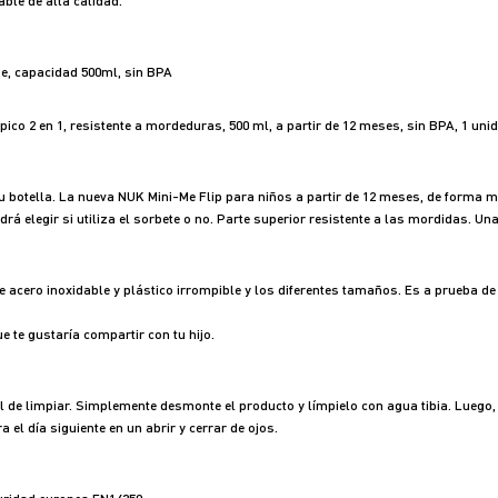
able de alta calidad.
e, capacidad 500ml, sin BPA
pico 2 en 1, resistente a mordeduras, 500 ml, a partir de 12 meses, sin BPA, 1 uni
su botella. La nueva NUK Mini-Me Flip para niños a partir de 12 meses, de forma m
odrá elegir si utiliza el sorbete o no. Parte superior resistente a las mordidas. Un
 acero inoxidable y plástico irrompible y los diferentes tamaños. Es a prueba de f
e te gustaría compartir con tu hijo.
ácil de limpiar. Simplemente desmonte el producto y límpielo con agua tibia. Lueg
 el día siguiente en un abrir y cerrar de ojos.