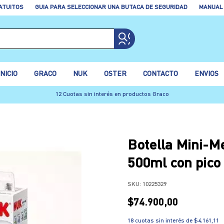
ATUITOS
GUIA PARA SELECCIONAR UNA BUTACA DE SEGURIDAD
MANUAL
INICIO
GRACO
NUK
OSTER
CONTACTO
ENVIOS
12 Cuotas sin interés en productos Graco
Botella Mini-Me
500ml con pico
SKU:
10225329
$74.900,00
18
cuotas sin interés de
$4.161,11