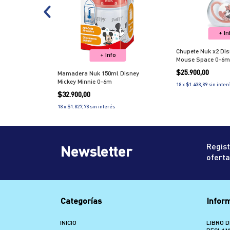
+ In
uk First
Chupete Nuk x2 Dis
+ Info
Mouse Space 0-6m
$25.900,00
Mamadera Nuk 150ml Disney
Mickey Minnie 0-6m
18
x
$1.438,89
sin inter
$32.900,00
18
x
$1.827,78
sin interés
Regist
Newsletter
oferta
Categorías
Infor
INICIO
LIBRO D