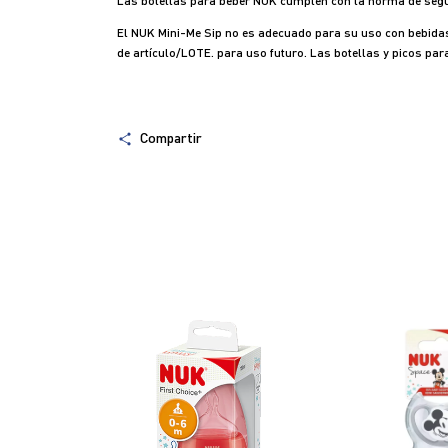
Las botellas para beber NUK cumplen con la norma de seg
El NUK Mini-Me Sip no es adecuado para su uso con bebidas 
de artículo/LOTE. para uso futuro. Las botellas y picos p
Compartir