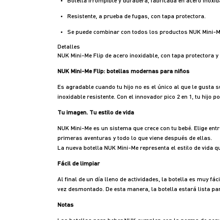
Botella irrompible y duradera, fabricada en acero inoxid
Resistente, a prueba de fugas, con tapa protectora.
Se puede combinar con todos los productos NUK Mini-M
Detalles
NUK Mini-Me Flip de acero inoxidable, con tapa protectora y 
NUK Mini-Me Flip: botellas modernas para niños
Es agradable cuando tu hijo no es el único al que le gusta 
inoxidable resistente. Con el innovador pico 2 en 1, tu hijo p
Tu imagen. Tu estilo de vida
NUK Mini-Me es un sistema que crece con tu bebé. Elige entre
primeras aventuras y todo lo que viene después de ellas.
La nueva botella NUK Mini-Me representa el estilo de vida qu
Fácil de limpiar
Al final de un día lleno de actividades, la botella es muy f
vez desmontado. De esta manera, la botella estará lista para
Notas