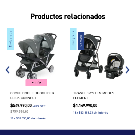
Productos relacionados
Envío gratis
Envío gratis
Env
Sin stock
+ Info
COCHE DOBLE DUOGLIDER
TRAVEL SYSTEM MODES
CLICK CONNECT
ELEMENT
$549.990,00
$1.149.990,00
-
28
% OFF
$759.990,00
18
x
$63.888,33
sin interés
18
x
$30.555,00
sin interés